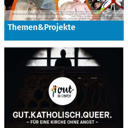
© Bild von <a href=https://pixabay.com/de/users/geralt-9301/?utm_source=link-
attribution&utm_medium=referral&utm_campaign=image&utm_content=3108154>Gerd Altmann</a> auf <a
href=https://pixabay.com/de/?utm_source=link-
attribution&utm_medium=referral&utm_campaign=image&utm_content=3108154>Pixabay</a>
Themen&Projekte