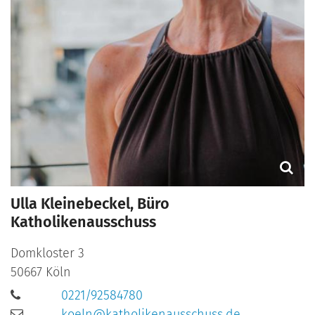
Ulla Kleinebeckel, Büro
Katholikenausschuss
Domkloster 3
50667
Köln
0221/92584780
koeln@katholikenausschuss.de