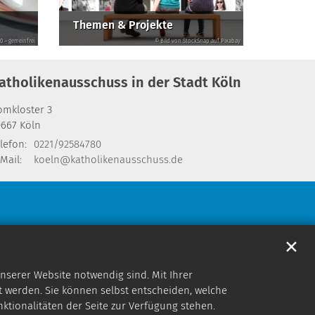
Themen & Projekte
0 – gemeinfrei
© Bild von StockSnap auf Pixabay
atholikenausschuss in der Stadt Köln
omkloster 3
0667
Köln
lefon:
0221/92584780
Mail:
koeln@katholikenausschuss.de
✕
nserer Website notwendig sind. Mit Ihrer
 werden. Sie können selbst entscheiden, welche
nktionalitäten der Seite zur Verfügung stehen.