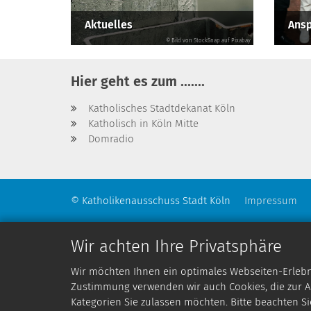
Aktuelles
Ansp
© Bild von StockSnap auf Pixabay
Hier geht es zum .......
Katholisches Stadtdekanat Köln
Katholisch in Köln Mitte
Domradio
© Katholikenausschuss Stadt Köln
Impressum
Wir achten Ihre Privatsphäre
Wir möchten Ihnen ein optimales Webseiten-Erlebnis
Zustimmung verwenden wir auch Cookies, die zur An
Kategorien Sie zulassen möchten. Bitte beachten Si