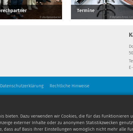
rechpartner
Termine
© Ulla Kleinenbeckel
© Myriams-Fotos / cc
K
D
5
Te
E-
Datenschutzerklärung
Rechtliche Hinweise
 bieten. Dazu verwenden wir Cookies, die für das Funktionieren u
zeige externer Inhalte oder zu anonymen Statistikzwecken genutzt
e, dass auf Basis Ihrer Einstellungen womöglich nicht mehr alle Fu