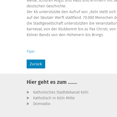
Weise, schüren Angst und Hass und erinnern mit De
deutschen Geschichte.
Der KA unterstützte den Aufruf von „Köln stellt sic
auf der Deutzer Werft stattfand. 70.000 Menschen 
die Stadtgesellschaft unterstützten die Veranstaltu
Karneval, von der Klubkomm bis zu Pax Christi, von
Kölner Bands von den Höhenern bis Brings.
Flyer
Zurück
Hier geht es zum .......
Katholisches Stadtdekanat Köln
Katholisch in Köln Mitte
Domradio