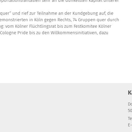
portationsfantasien sehr an die dunkelsten Kapitel unserer
h quer“ und rief zur Teilnahme an der Kundgebung auf, die
demonstrierten in Köln gegen Rechts, 74 Gruppen quer durch
ng: vom Kölner Flüchtlingsrat bis zum Festkomitee Kölner
 Cologne Pride bis zu den Willkommensinitiativen, dazu
K
D
5
Te
E-