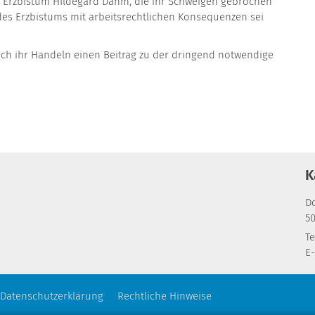
m Erzbistum HIldegard Dahm, die ihr Schweigen gebrochen
des Erzbistums mit arbeitsrechtlichen Konsequenzen sei
rch ihr Handeln einen Beitrag zu der dringend notwendige
K
D
5
Te
E-
Datenschutzerklärung
Rechtliche Hinweise