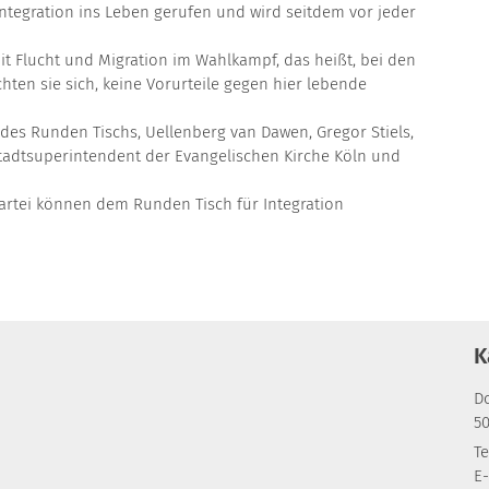
egration ins Leben gerufen und wird seitdem vor jeder
it Flucht und Migration im Wahlkampf, das heißt, bei den
ten sie sich, keine Vorurteile gegen hier lebende
es Runden Tischs, Uellenberg van Dawen, Gregor Stiels,
tadtsuperintendent der Evangelischen Kirche Köln und
artei können dem Runden Tisch für Integration
K
D
5
Te
E-